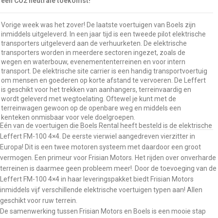
een CO2 neutrale toekomst!
Vorige week was het zover! De laatste voertuigen van Boels zijn
inmiddels uitgeleverd. In een jaar tijd is een tweede pilot elektrische
transporters uitgeleverd aan de verhuurketen. De elektrische
transporters worden in meerdere sectoren ingezet, zoals de
wegen en waterbouw, evenemententerreinen en voor intern
transport. De elektrische site carrier is een handig transportvoertuig
om mensen en goederen op korte afstand te vervoeren. De Leffert
is geschikt voor het trekken van aanhangers, terreinvaardig en
wordt geleverd met wegtoelating. Oftewel je kunt met de
terreinwagen gewoon op de openbare weg en middels een
kenteken onmisbaar voor vele doelgroepen.
Eén van de voertuigen die Boels Rental heeft besteld is de elektrische
Leffert FM-100 4×4. De eerste vierwiel aangedreven vierzitter in
Europa! Dit is een twee motoren systeem met daardoor een groot
vermogen. Een primeur voor Frisian Motors. Het rijden over onverharde
terreinen is daarmee geen probleem meer!. Door de toevoeging van de
Leffert FM-100 4×4 in haar leveringspakket biedt Frisian Motors
inmiddels vijf verschillende elektrische voertuigen typen aan! Allen
geschikt voor ruw terrein.
De samenwerking tussen Frisian Motors en Boels is een mooie stap