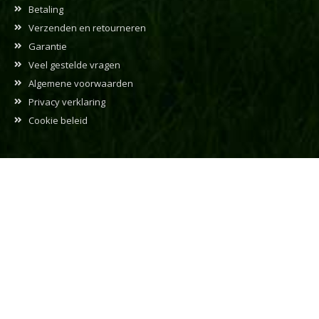
Betaling
Verzenden en retourneren
Garantie
Veel gestelde vragen
Algemene voorwaarden
Privacy verklaring
Cookie beleid
Contactinformatie
Frisian Motors B.V.
Leidijk 1B
9243 WH Bakkeveen
+31 (0)512 767 100
info@frisianmotors.com
verkoop@frisianmotors.com
administratie@frisianmotors.com