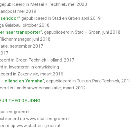
 gepubliceerd in Metaal + Techniek, mei 2023
slandpost mei 2019
ssendoor’’
gepubliceerd in Stad en Groen april 2019
ega Galabau, oktober 2018
er naar transporter”
, gepubliceerd in Stad + Groen, juni 2018
 Flächenmanager, juni 2018
satie, september 2017
 2017
iceerd in Groen Techniek Holland, 2017
rd in Investeren in ontwikkeling
liceerd in Zakenvisie, maart 2016
ew Holland en Yamaha”
, gepubliceerd in Tuin en Park Techniek, 201
iceerd in Landbouwmechanisatie, maart 2012
EUR THEO DE JONG
tad-en-groen.nl
publiceerd op www.stad-en-groen.nl
iceerd op www.stad-en-groen.nl