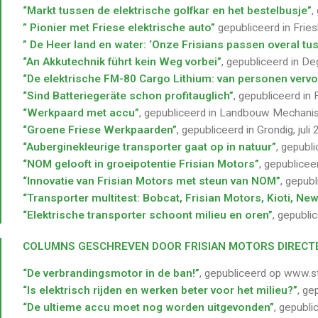
“Markt tussen de elektrische golfkar en het bestelbusje”
,
” Pionier met Friese elektrische auto”
gepubliceerd in Frie
” De Heer land en water: ‘Onze Frisians passen overal tu
“An Akkutechnik führt kein Weg vorbei”
, gepubliceerd in D
“De elektrische FM-80 Cargo Lithium: van personen vervo
“Sind Batteriegeräte schon profitauglich”
, gepubliceerd in
“Werkpaard met accu”
, gepubliceerd in Landbouw Mechani
“Groene Friese Werkpaarden”
, gepubliceerd in Grondig, juli
“Auberginekleurige transporter gaat op in natuur”
, gepubl
“NOM gelooft in groeipotentie Frisian Motors”
, gepublicee
“Innovatie van Frisian Motors met steun van NOM”
, gepub
“Transporter multitest: Bobcat, Frisian Motors, Kioti, N
“Elektrische transporter schoont milieu en oren”
, gepubl
COLUMNS GESCHREVEN DOOR FRISIAN MOTORS DIRECT
“De verbrandingsmotor in de ban!”
, gepubliceerd op www.s
“Is elektrisch rijden en werken beter voor het milieu?”
, ge
“De ultieme accu moet nog worden uitgevonden”
, gepubl