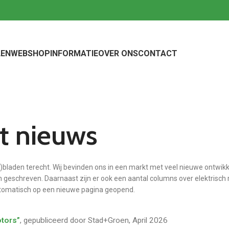
EN
WEBSHOP
INFORMATIE
OVER ONS
CONTACT
et nieuws
)bladen terecht. Wij bevinden ons in een markt met veel nieuwe ontwikk
jn geschreven. Daarnaast zijn er ook een aantal columns over elektrisch 
automatisch op een nieuwe pagina geopend.
otors”
, gepubliceerd door Stad+Groen, April 2026