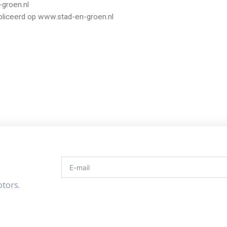
-groen.nl
bliceerd op www.stad-en-groen.nl
otors.