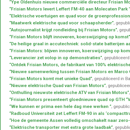
“Ype Oldenhuis nieuwe commerciële directeur Frisian M
“Frisian Motors levert Leffert FM-40 aan Molecaten Park 
“Elektrische voertuigen en quad voor de groenprofession
“Maatwerk elektrische quad voor schaapsherder”
, gepub
“Autojournalist krijgt rondleiding bij Frisian Motors”
, gepu
“Frisian Motors blijft innoveren, koerswijziging op komst
“De heilige graal in accutechniek: solid-state batterijen 
“Frisian Motors: blijven innoveren, koerswijziging op kom
“Leverancier zet volop in op demonstraties”
, gepubliceerd
“Ontdek Frisian Motors, de fabrikant van 100% elektrisch
“Nieuwe samenwerking tussen Frisian Motors en Marco 
“Frisian Motors komt met unieke Quad”
, gepubliceerd in 
“Nieuwe elektrische Quad van Frisian Motors”
, gepublicee
“Onthulling nieuwste elektrische ATV van Frisian Motors”
“Frisian Motors presenteert gloednieuwe quad op GTH “
“We kunnen er prima een hele dag mee werken ”
, gepubli
“Radboud Universiteit zet Leffert FM-90 in als ‘compacttra
“Hoe de gemeente Assen volledig omschakelt naar zero
“Elektrische transporter met extra grote laadbak”
, gepubl