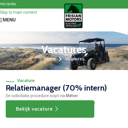
NIEUWS
NL
Skip to navigation
Skip to main content
MENU
Vacatures
Vacatures
Home
Vacature
Relatiemanager (70% intern)
De sollicitatie procedure loopt via
Métier.
Klik op de knop om de gehele vacature te bekijken.
Bekijk vacature