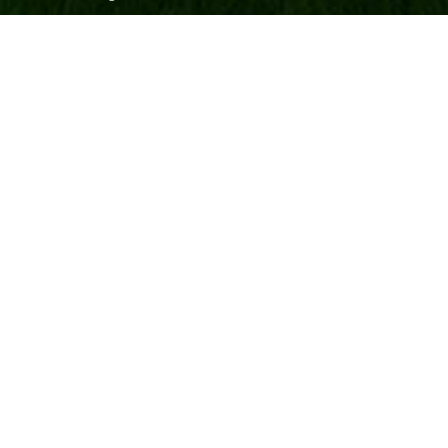
Gebruikte voertuigen
Klantenservice
Betaling
Verzenden en retourneren
Garantie
Veel gestelde vragen
Algemene voorwaarden
Privacy verklaring
Cookie beleid
Contactinformatie
Frisian Motors B.V.
Leidijk 1B
9243 WH Bakkeveen