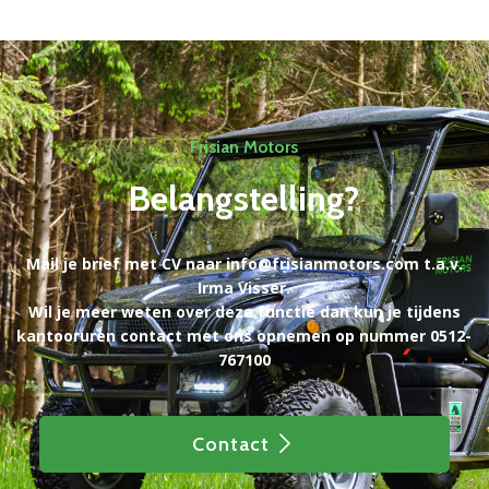
Frisian Motors
Belangstelling?
Mail je brief met CV naar info@frisianmotors.com t.a.v.
Irma Visser.
Wil je meer weten over deze functie dan kun je tijdens
kantooruren contact met ons opnemen op nummer 0512-
767100
Contact