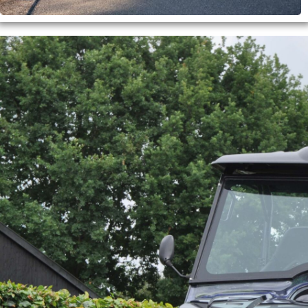
Benieuwd naar de
voertuigen? Vraag dan
nu een proefrit aan!
Proefrit aanvragen!