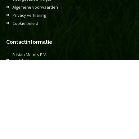
Algemene voorwaarden
Privacy verklaring
Cookie beleid
Contactinformatie
Frisian Motors B.V.
Leidijk 1B
9243 WH Bakkeveen
+31 (0)512 767 100
info@frisianmotors.com
verkoop@frisianmotors.com
administratie@frisianmotors.com