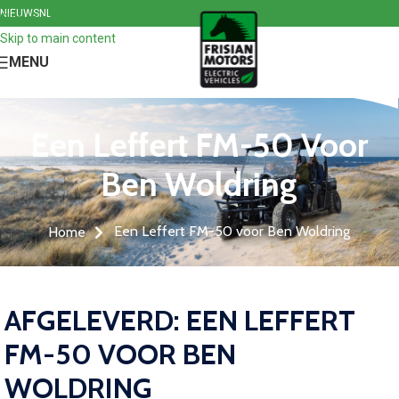
NIEUWS
NL
Skip to navigation
Skip to main content
MENU
Een Leffert FM-50 Voor
Ben Woldring
Een Leffert FM-50 voor Ben Woldring
Home
AFGELEVERD: EEN LEFFERT
FM-50 VOOR BEN
WOLDRING