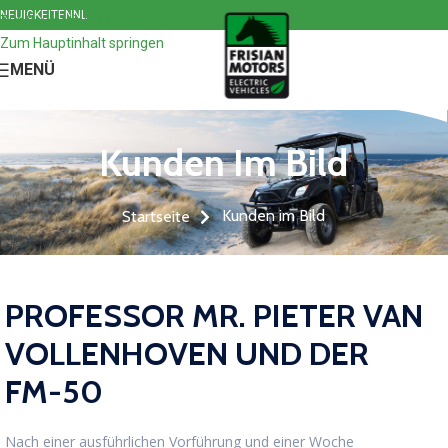
NEUIGKEITEN
NL
Zur Navigation springen
Zum Hauptinhalt springen
MENÜ
Kunden Im Bild
Kunden im Bild
Startseite
PROFESSOR MR. PIETER VAN
VOLLENHOVEN UND DER
FM-50
Nach einer ausführlichen Vorführung und einer Woche