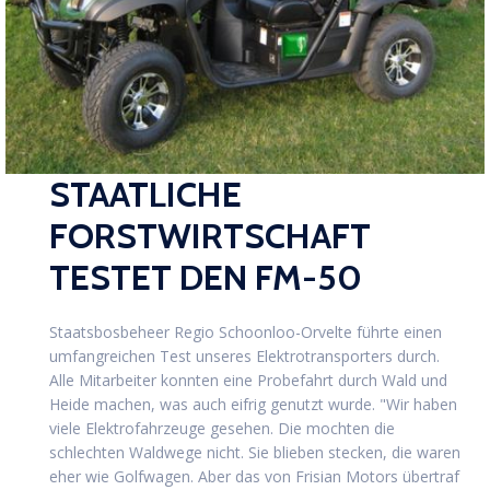
STAATLICHE
FORSTWIRTSCHAFT
TESTET DEN FM-50
Staatsbosbeheer Regio Schoonloo-Orvelte führte einen
umfangreichen Test unseres Elektrotransporters durch.
Alle Mitarbeiter konnten eine Probefahrt durch Wald und
Heide machen, was auch eifrig genutzt wurde. "Wir haben
viele Elektrofahrzeuge gesehen. Die mochten die
schlechten Waldwege nicht. Sie blieben stecken, die waren
eher wie Golfwagen. Aber das von Frisian Motors übertraf