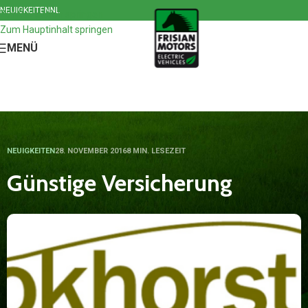
NEUIGKEITEN
NL
Zur Navigation springen
Zum Hauptinhalt springen
MENÜ
NEUIGKEITEN
28. NOVEMBER 2016
8 MIN. LESEZEIT
Günstige Versicherung