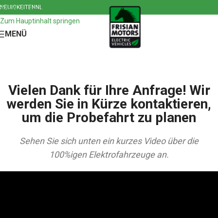
NEUIGKEITEN
NL
Zur Navigation springen
Zum Hauptinhalt springen
MENÜ
Vielen Dank für Ihre Anfrage! Wir
werden Sie in Kürze kontaktieren,
um die Probefahrt zu planen
Sehen Sie sich unten ein kurzes Video über die
100%igen Elektrofahrzeuge an.