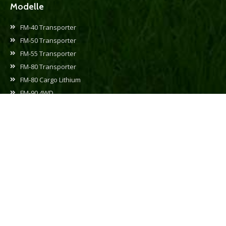
Modelle
FM-40 Transporter
FM-50 Transporter
FM-55 Transporter
FM-80 Transporter
FM-80 Cargo Lithium
FM-90 4WD
FM-100 4WD
FM-50-Compiler
FM-80-Kompilierer
FM-90-Kompilierer
Gebrauchtfahrzeuge
Kundenservice
Bezahlung