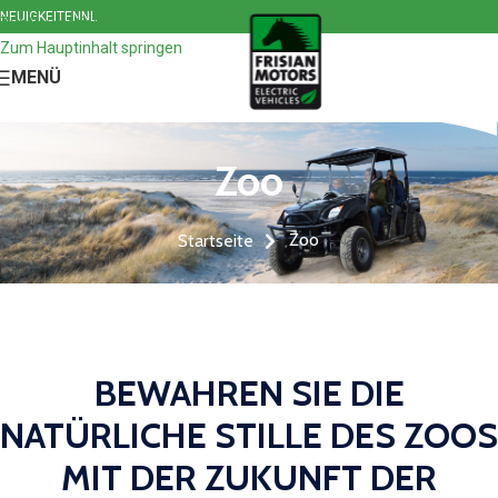
NEUIGKEITEN
NL
Zur Navigation springen
Zum Hauptinhalt springen
MENÜ
Zoo
Zoo
Startseite
BEWAHREN SIE DIE
NATÜRLICHE STILLE DES ZOOS
MIT DER ZUKUNFT DER